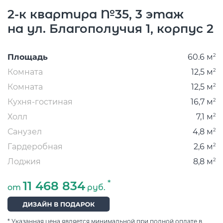
C
2-к квартира №35, 3 этаж
В
на ул. Благополучия 1, корпус 2
2
Площадь
60.6 м
2
Комната
12,5 м
2
Комната
12,5 м
2
Кухня-гостиная
16,7 м
2
Холл
7,1 м
2
Санузел
4,8 м
2
Гардеробная
2,6 м
2
Лоджия
8,8 м
*
11 468 834
от
руб.
* Указанная цена является минимальной при полной оплате в