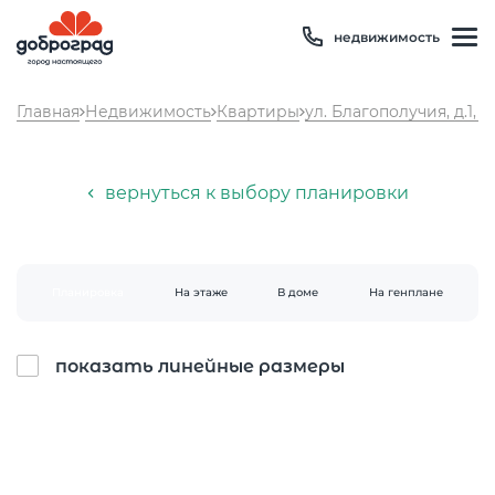
недвижимость
Главная
Недвижимость
Квартиры
ул. Благополучия, д.1, к
вернуться к выбору планировки
Планировка
На этаже
В доме
На генплане
Температура
23 °C
Влажность
69 %
показать линейные размеры
Давление
748 мм рт. ст
8 800 600 01 49
PM2.5
1мкг/м3
?
8 910 180 20 19
PM10
1 мкг/м3
?
servis@uk-dobrograd.ru