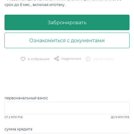
срок до 6 мес., включая ипотеку.
Забронировать
Ознакомиться с документами
поделиться
в избранное
распечатать
первоначальный взнос
ОТ
2 МЛН
РУБ
ДО
9 МЛН
РУБ
сумма кредита