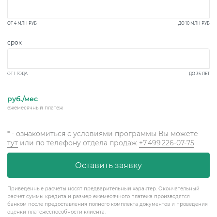
ОТ
4 МЛН
РУБ
ДО
10 МЛН
РУБ
срок
ОТ 1 ГОДА
ДО 35 ЛЕТ
руб./мес
ежемесячный платеж
* - ознакомиться с условиями программы Вы можете
тут
или по телефону отдела продаж
+7 499 226-07-75
Оставить заявку
Приведенные расчеты носят предварительный характер. Окончательный
расчет суммы кредита и размер ежемесячного платежа производятся
банком после предоставления полного комплекта документов и проведения
оценки платежеспособности клиента.