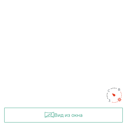
Концентрация ЛОС
0.013 мм3/м3
?
Концентрация CO2
337 ppm
?
В
Концентрация CO
8 ppm
C
?
3
В пределах нормы
За пределами нормы
В
C
3
В
C
3
Вид из окна
3