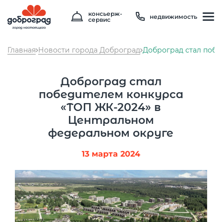
консьерж-
недвижимость
сервис
Главная
Новости города Доброград
Доброград стал побе
Доброград стал
победителем конкурса
«ТОП ЖК-2024» в
Центральном
федеральном округе
Температура
20 °C
13 марта 2024
Влажность
92 %
Давление
749 мм рт. ст
8 800 600 01 49
PM2.5
2мкг/м3
?
8 910 180 20 19
PM10
3 мкг/м3
?
servis@uk-dobrograd.ru