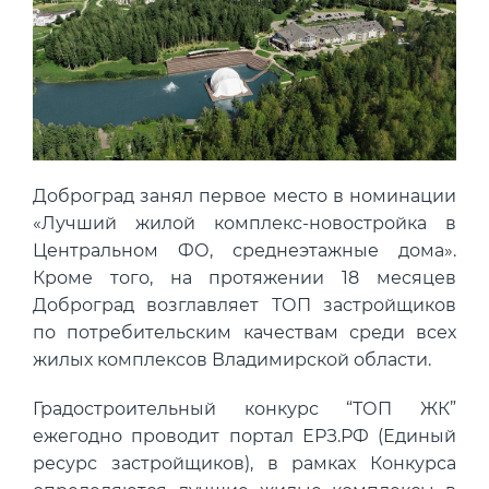
Концентрация ЛОС
0.010 мм3/м3
?
Концентрация CO2
328 ppm
?
Концентрация CO
14 ppm
?
В пределах нормы
За пределами нормы
Доброград занял первое место в номинации
«Лучший жилой комплекс-новостройка в
Центральном ФО, среднеэтажные дома».
Кроме того, на протяжении 18 месяцев
Доброград возглавляет ТОП застройщиков
по потребительским качествам среди всех
жилых комплексов Владимирской области.
Градостроительный конкурс “ТОП ЖК”
ежегодно проводит портал ЕРЗ.РФ (Единый
ресурс застройщиков), в рамках Конкурса