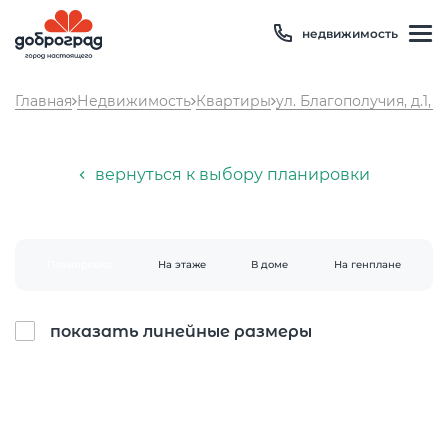
недвижимость
Главная
Недвижимость
Квартиры
ул. Благополучия, д.1, к
вернуться к выбору планировки
Планировка
На этаже
В доме
На генплане
Температура
14 °C
Влажность
82 %
показать линейные размеры
Давление
755 мм рт. ст
8 800 600 01 49
PM2.5
1мкг/м3
?
8 910 180 20 19
PM10
3 мкг/м3
?
servis@uk-dobrograd.ru