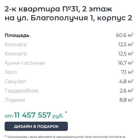
C
2-к квартира №31, 2 этаж
В
на ул. Благополучия 1, корпус 2
2
Площадь
60.6 м
2
Комната
12,5 м
2
Комната
12,5 м
2
Кухня-гостиная
16,7 м
2
Холл
7,1 м
2
Санузел
4,8 м
2
Гардеробная
2,6 м
2
Лоджия
8,8 м
*
11 457 557
от
руб.
* Указанная цена является минимальной при полной оплате в