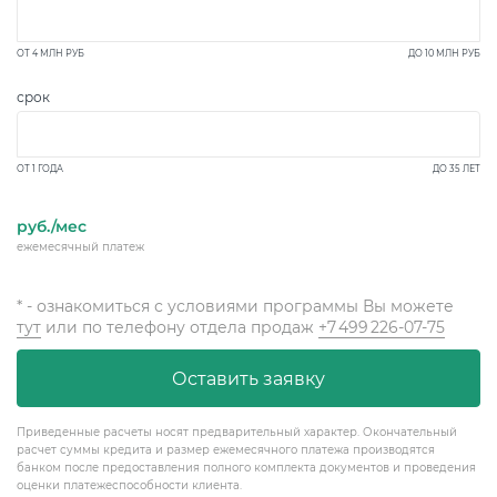
ОТ
4 МЛН
РУБ
ДО
10 МЛН
РУБ
срок
ОТ 1 ГОДА
ДО 35 ЛЕТ
руб./мес
ежемесячный платеж
* - ознакомиться с условиями программы Вы можете
тут
или по телефону отдела продаж
+7 499 226-07-75
Оставить заявку
Приведенные расчеты носят предварительный характер. Окончательный
расчет суммы кредита и размер ежемесячного платежа производятся
банком после предоставления полного комплекта документов и проведения
оценки платежеспособности клиента.