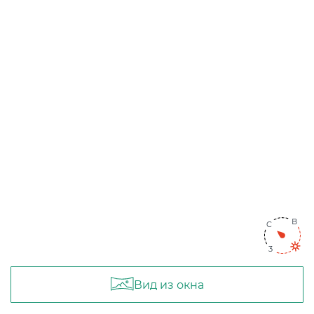
Концентрация ЛОС
0.010 мм3/м3
?
Концентрация CO2
348 ppm
?
В
Концентрация CO
8 ppm
C
?
3
В пределах нормы
За пределами нормы
В
C
3
В
C
3
Вид из окна
3