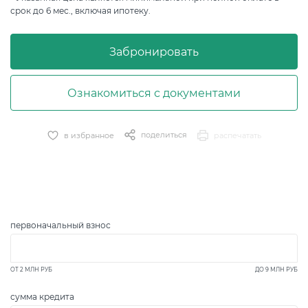
срок до 6 мес., включая ипотеку.
Забронировать
Ознакомиться с документами
поделиться
в избранное
распечатать
первоначальный взнос
ОТ
2 МЛН
РУБ
ДО
9 МЛН
РУБ
сумма кредита