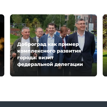
Доброград как пример
комплексного развития
города: визит
федеральной делегации