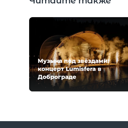
Читайте также
Музыка под звёздами:
концерт Lumisfera в
Доброграде