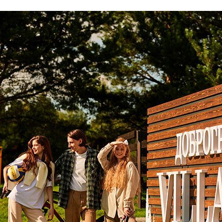
ческая зона
Концентрация ЛОС
0.010 мм3/м3
?
Концентрация CO2
333 ppm
?
Концентрация CO
12 ppm
?
В пределах нормы
За пределами нормы