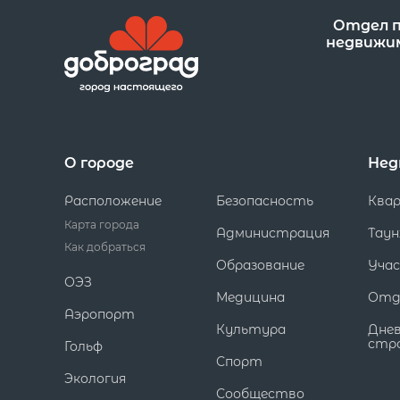
Отдел 
недвижи
О городе
Нед
Расположение
Безопасность
Ква
Карта города
Администрация
Таун
Как добраться
Образование
Уча
ОЭЗ
Медицина
Отд
Аэропорт
Культура
Дне
стр
Гольф
Спорт
Экология
Сообщество