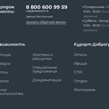
8 800 600 99 59
продаж
Понедельник – 
недвижимость
мости:
9:00 – 19:00
(по 
времени)
(звонок бесплатный)
Суббота – Воскр
заказать обратный звонок
9:00 – 18:00
(по 
времени)
вижимость
Курорт Доброг
ртиры
Ипотека и
Отели
рассрочка
хаусы
Афиша
Специальные
предложения
стки
СПА
Документация
елка
Отдых
вник
Рестораны
оительства