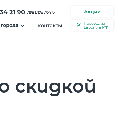
34 21 90
Акции
недвижимость
Переезд из
 города
контакты
Европы в РФ
ости
ерея города
ео
ервью
о скидкой