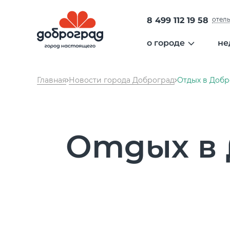
8 499 112 19 58
отел
о городе
не
общая информа
Главная
Новости города Доброград
Отдых в Добр
администрация 
безопасность
образование
медицина
Отдых в 
экология
сообщество
культура
спорт
гольф
отдых
аэропорт