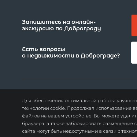
Запишитесь на онлайн-
экскурсию по Доброграду
Есть вопросы
о недвижимости в Доброграде?
© 2026, Доброград
политика обработки
Для обеспечения оптимальной работы, улучшени
персональных данных
технологии cookie. Продолжая использование в
файлов на вашем устройстве. Вы можете удалит
карта сайта
браузера, а также заблокировать размещение c
сайта могут быть недоступными в связи с техн
ООО «СЗ «Доброград». ОГРН 1183328010678.
Адрес местонахождения