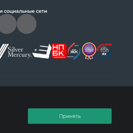
и социальные сети
ущении
По вопросам сотрудничества:
dobrograd@askonalife.com
Принять
роград, п. Доброград, б-р Звездный, зд. 1, помещ. 5, 2 этаж