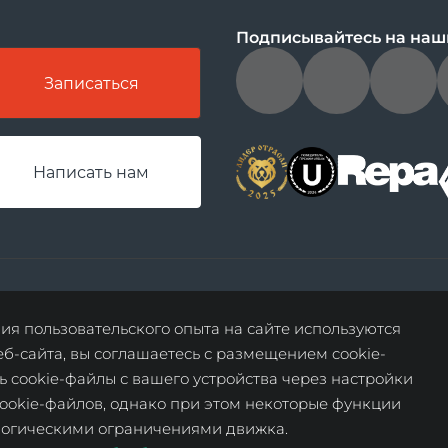
Подписывайтесь на наш
Записаться
Написать нам
данные о результатах СОУТ
политика о недоп
я пользовательского опыта на сайте используются
дискриминации
еб-сайта, вы соглашаетесь с размещением cookie-
ь cookie-файлы с вашего устройства через настройки
ookie-файлов, однако при этом некоторые функции
ологическими ограничениями движка.
: 601967, Россия, Владимирская область, м. р-н Ковровский, г. п. поселок Доб