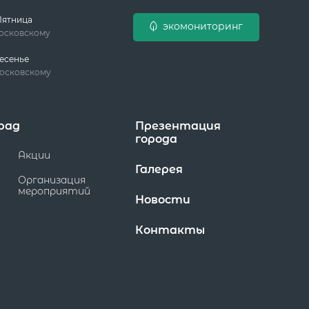
Пятница
экомониторинг
московскому
есенье
московскому
рад
Презентация
города
Акции
Галерея
Организация
мероприятий
Новости
Контакты