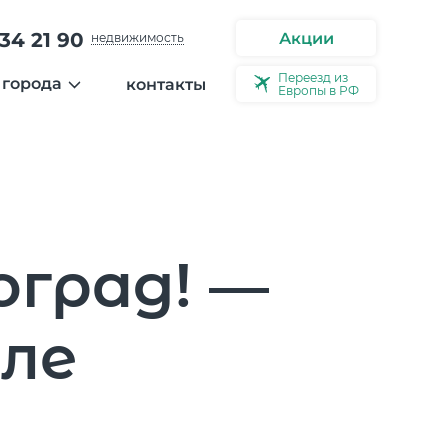
34 21 90
Акции
недвижимость
Переезд из
 города
контакты
Европы в РФ
ости
ерея города
ео
ервью
оград! —
але