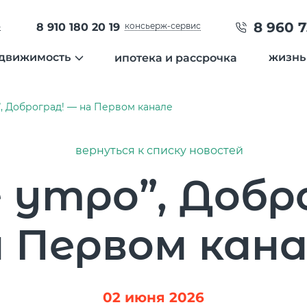
8 960 7
ь
8 910 180 20 19
консьерж-сервис
движимость
жизнь
ипотека и рассрочка
ция
квартиры
нов
”, Доброград! — на Первом канале
города
таунхаусы
гал
земельные участки
вид
отделка
инт
вернуться к списку новостей
специальные предложения
 утро”, Добр
дневник строительства
Температура
21 °C
 Первом кан
Влажность
69 %
Давление
749 мм рт. ст
8 800 600 01 49
8 910 180 20 19
PM2.5
0мкг/м3
?
servis@uk-dobrograd.ru
02 июня 2026
PM10
4 мкг/м3
?