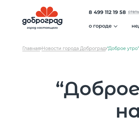
8 499 112 19 58
отел
о городе
не
общая информа
Главная
Новости города Доброград
“Доброе утро
администрация 
безопасность
образование
медицина
“Доброе
экология
сообщество
культура
на
спорт
гольф
отдых
аэропорт