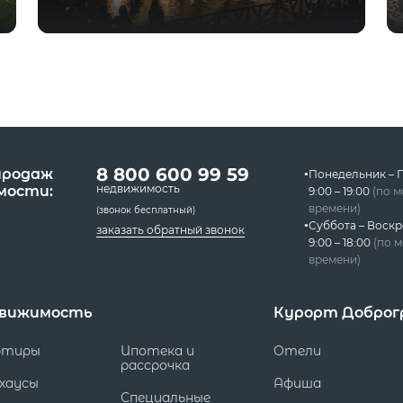
8 800 600 99 59
продаж
Понедельник – 
недвижимость
мости:
9:00 – 19:00
(по 
времени)
(звонок бесплатный)
Суббота – Воскр
заказать обратный звонок
9:00 – 18:00
(по 
времени)
вижимость
Курорт Доброг
ртиры
Ипотека и
Отели
рассрочка
хаусы
Афиша
Специальные