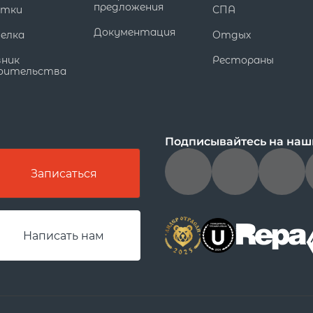
предложения
стки
СПА
Документация
елка
Отдых
вник
Рестораны
оительства
Подписывайтесь на наш
Записаться
Написать нам