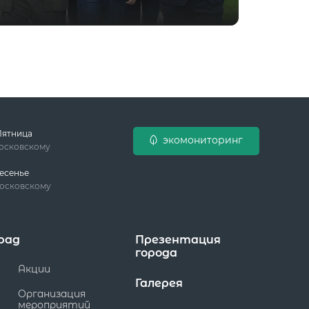
Пятница
экомониторинг
московскому
есенье
московскому
рад
Презентация
города
Акции
Галерея
Организация
мероприятий