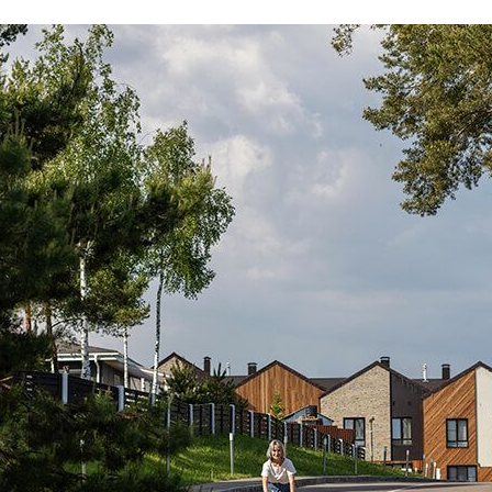
ческая зона
Концентрация ЛОС
0.003 мм3/м3
?
Концентрация CO2
325 ppm
?
Концентрация CO
5 ppm
?
В пределах нормы
За пределами нормы