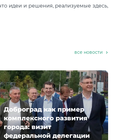
что идеи и решения, реализуемые здесь,
все новости
Доброград как пример
комплексного развития
города: визит
федеральной делегации