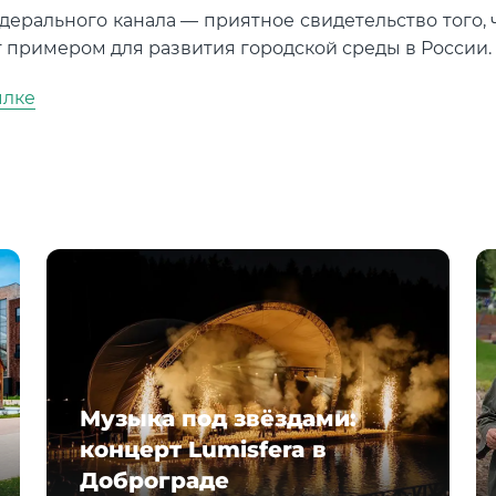
рального канала — приятное свидетельство того, 
 примером для развития городской среды в России.
ылке
Музыка под звёздами:
концерт Lumisfera в
Доброграде