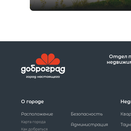
Отдел 
недвижи
О городе
Нед
Расположение
Безопасность
Ква
Карта города
Администрация
Таун
Как добраться