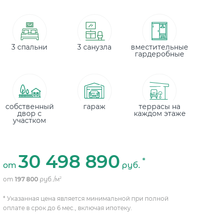
3 спальни
3 санузла
вместительные
гардеробные
собственный
гараж
террасы на
двор с
каждом этаже
участком
30 498 890
*
от
руб.
от
197 800
руб./м
2
* Указанная цена является минимальной при полной
оплате в срок до 6 мес., включая ипотеку.