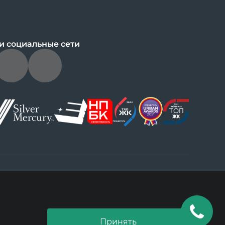
и социальные сети
ущении
По вопросам сотрудничества:
dobrograd@askonalife.com
Принять