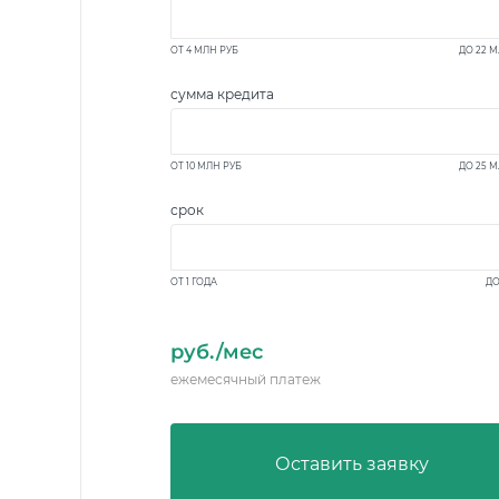
ОТ
4 МЛН
РУБ
ДО
22 
сумма кредита
ОТ
10 МЛН
РУБ
ДО
25 
срок
ОТ 1 ГОДА
ДО
руб./мес
ежемесячный платеж
Оставить заявку