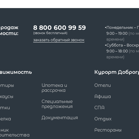
8 800 600 99 59
продаж
Понедельник – 
мости:
(звонок бесплатный)
9:00 – 19:00
(по 
времени)
заказать обратный звонок
Суббота – Воскр
9:00 – 18:00
(по 
времени)
вижимость
Курорт Доброг
ртиры
Ипотека и
Отели
рассрочка
хаусы
Афиша
Специальные
предложения
стки
СПА
Документация
елка
Отдых
вник
Рестораны
оительства