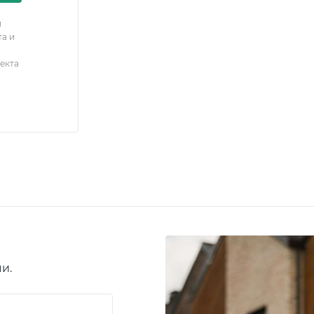
й
та и
екта
и.