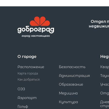
Отдел 
недвижи
О городе
Нед
Расположение
Безопасность
Ква
Карта города
Администрация
Таун
Как добраться
Образование
Уча
ОЭЗ
Медицина
Отд
Аэропорт
Культура
Дне
стр
Гольф