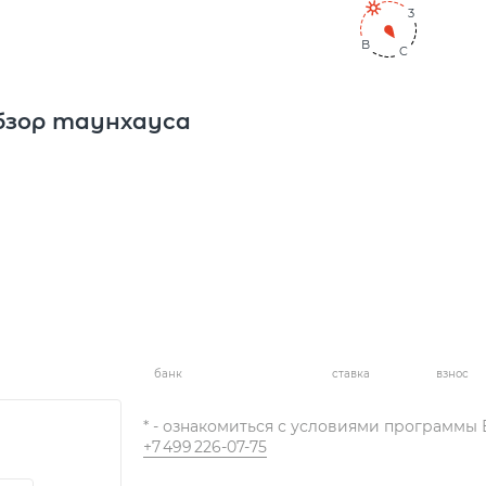
3
В
C
C
3
В
бзор таунхауса
банк
ставка
взнос
* - ознакомиться с условиями программы
+7 499 226-07-75