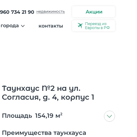
Акции
 960 734 21 90
недвижимость
Переезд из
 города
контакты
Европы в РФ
ости
ерея города
ео
ервью
Таунxаус №2 на ул.
Согласия, д. 4, корпус 1
2
Площадь
154,19 м
Преимущества таунхауса