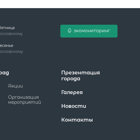
Пятница
экомониторинг
московскому
есенье
московскому
рад
Презентация
города
Акции
Галерея
Организация
мероприятий
Новости
Контакты