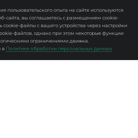
сти уточняйте у менеджеров отдела продаж по тел.
8 
я пользовательского опыта на сайте используются
еб-сайта, вы соглашаетесь с размещением cookie-
ь cookie-файлы с вашего устройства через настройки
ookie-файлов, однако при этом некоторые функции
ологическими ограничениями движка.
и в
Политике обработки персональных данных
8 800 600 99 59
продаж
Понедельник – 
мости:
(звонок бесплатный)
9:00 – 19:00
(по 
времени)
заказать обратный звонок
Суббота – Воскр
9:00 – 18:00
(по 
времени)
вижимость
Курорт Доброг
ртиры
Ипотека и
Отели