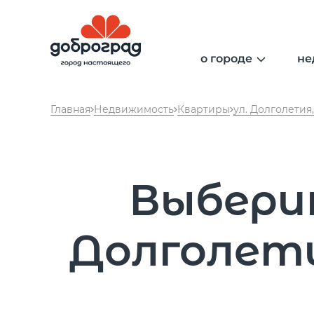
о городе
не
общая информа
Главная
Недвижимость
Квартиры
ул. Долголетия, 
администрация 
безопасность
образование
медицина
Выберит
экология
сообщество
Долголетия
культура
спорт
гольф
отдых
аэропорт