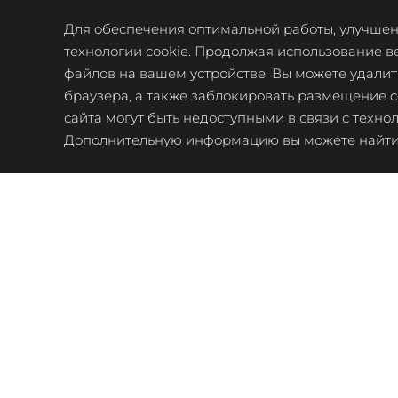
* - подробно
Для обеспечения оптимальной работы, улучшени
технологии cookie. Продолжая использование в
файлов на вашем устройстве. Вы можете удалит
браузера, а также заблокировать размещение c
сайта могут быть недоступными в связи с техн
Дополнительную информацию вы можете найт
Отдел 
недвижи
О городе
Нед
Расположение
Безопасность
Ква