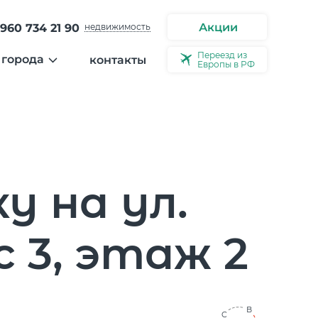
Акции
 960 734 21 90
недвижимость
Переезд из
 города
контакты
Европы в РФ
ости
ерея города
ео
ервью
у на ул.
с 3, этаж 2
В
C