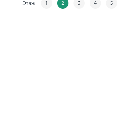
Этаж
1
2
3
4
5
ческая зона
Концентрация ЛОС
0.005 мм3/м3
?
Концентрация CO2
334 ppm
?
Концентрация CO
15 ppm
?
В пределах нормы
За пределами нормы