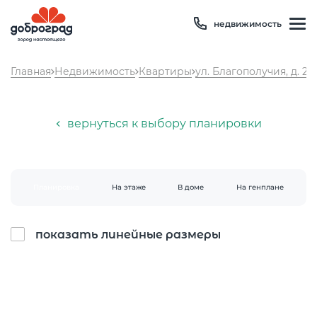
недвижимость
Главная
Недвижимость
Квартиры
ул. Благополучия, д. 2, 
вернуться к выбору планировки
Планировка
На этаже
В доме
На генплане
Температура
28 °C
Влажность
66 %
показать линейные размеры
Давление
747 мм рт. ст
8 800 600 01 49
PM2.5
0мкг/м3
?
8 910 180 20 19
PM10
5 мкг/м3
?
servis@uk-dobrograd.ru