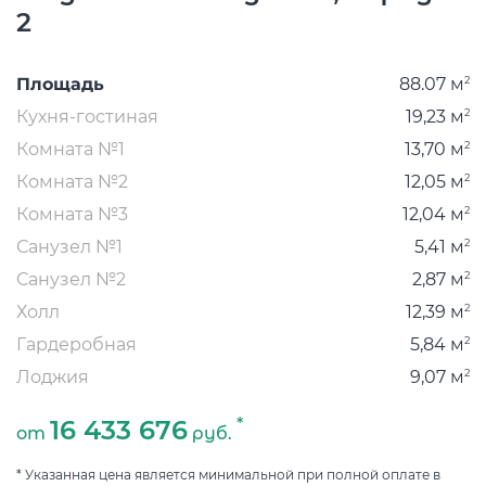
C
2
В
2
Площадь
88.07 м
2
Кухня-гостиная
19,23 м
2
Комната №1
13,70 м
2
Комната №2
12,05 м
2
Комната №3
12,04 м
2
Санузел №1
5,41 м
2
Санузел №2
2,87 м
2
Холл
12,39 м
2
Гардеробная
5,84 м
2
Лоджия
9,07 м
*
16 433 676
от
руб.
* Указанная цена является минимальной при полной оплате в