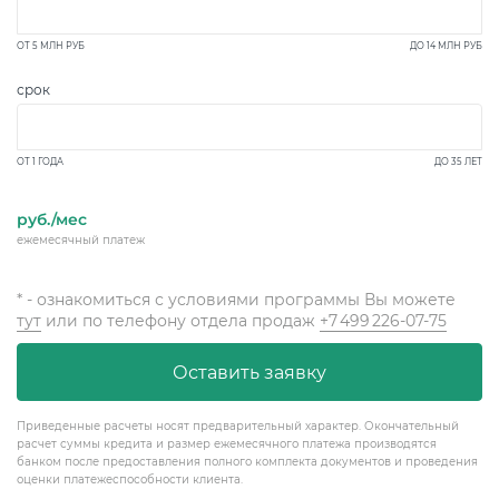
ОТ
5 МЛН
РУБ
ДО
14 МЛН
РУБ
срок
ОТ 1 ГОДА
ДО 35 ЛЕТ
руб./мес
ежемесячный платеж
* - ознакомиться с условиями программы Вы можете
тут
или по телефону отдела продаж
+7 499 226-07-75
Оставить заявку
Приведенные расчеты носят предварительный характер. Окончательный
расчет суммы кредита и размер ежемесячного платежа производятся
банком после предоставления полного комплекта документов и проведения
оценки платежеспособности клиента.