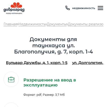
недвижимость
Главная
Недвижимость
Документы
Документы реализова
Документы для
таунхауса ул.
Благополучия, д. 7, корп. 1-4
Бульвар Дружбы, д. 1, корп. 1-5
ул. Долголетия, д.
Температура
19 °C
Влажность
97 %
Разрешение на ввод в
эксплуатацию
Давление
747 мм рт. ст
8 800 600 01 49
PM2.5
2мкг/м3
?
Формат: pdf, Размер: 3,7 Мб
8 910 180 20 19
PM10
1 мкг/м3
?
servis@uk-dobrograd.ru