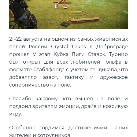
Концентрация ЛОС
0.005 мм3/м3
?
Концентрация CO2
328 ppm
?
Концентрация CO
10 ppm
?
21–22 августа на одном из самых живописных
В пределах нормы
За пределами нормы
полей России Crystal Lakes в Доброграде
прошел V этап Кубка Лиги Ставок. Турнир
был открыт для всех любителей гольфа в
формате Стаблфорда с учётом гандикапа, что
добавляло азарт, тактику и дружеское
соперничество на поле.
Спасибо каждому, кто вышел на поле и
подарил зрителям эмоции, драйв и красивую
игру.
Особенно гордимся достижениями наших
жителей и сотрудников: