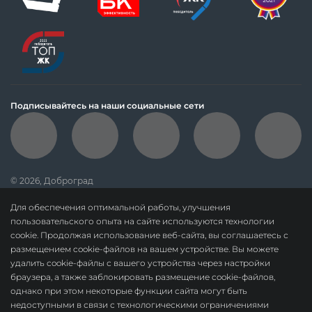
Подписывайтесь на наши социальные сети
© 2026, Доброград
политика обработки персональных данных
Для обеспечения оптимальной работы, улучшения
данные о результатах СОУТ
пользовательского опыта на сайте используются технологии
cookie. Продолжая использование веб-сайта, вы соглашаетесь с
политика о недопущении дискриминации
размещением cookie-файлов на вашем устройстве. Вы можете
карта сайта
удалить cookie-файлы с вашего устройства через настройки
браузера, а также заблокировать размещение cookie-файлов,
По вопросам сотрудничества:
dobrograd@askonalife.com
однако при этом некоторые функции сайта могут быть
ООО «СЗ «Доброград». ОГРН 1183328010678.
недоступными в связи с технологическими ограничениями
Адрес местонахождения: 601967, Россия, Владимирская область, м. р-н