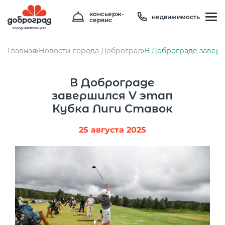
консьерж-
недвижимость
сервис
Главная
Новости города Доброград
В Доброграде заверш
В Доброграде
завершился V этап
Кубка Лиги Ставок
25 августа 2025
Температура
24 °C
Влажность
56 %
Давление
748 мм рт. ст
8 800 600 01 49
PM2.5
1мкг/м3
?
8 910 180 20 19
PM10
3 мкг/м3
?
servis@uk-dobrograd.ru