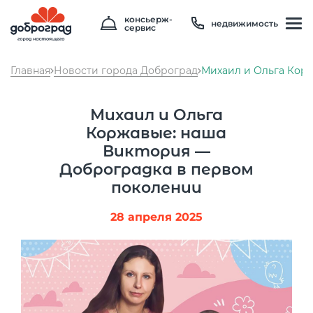
консьерж-
недвижимость
сервис
Главная
Новости города Доброград
Михаил и Ольга Кор
Михаил и Ольга
Коржавые: наша
Виктория —
Доброградка в первом
поколении
Температура
23 °C
28 апреля 2025
Влажность
87 %
Давление
746 мм рт. ст
8 800 600 01 49
PM2.5
1мкг/м3
?
8 910 180 20 19
PM10
5 мкг/м3
?
servis@uk-dobrograd.ru