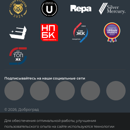
Подписывайтесь на наши социальные сети
© 2026, Доброград
политика обработки персональных данных
Для обеспечения оптимальной работы, улучшения
данные о результатах СОУТ
пользовательского опыта на сайте используются технологии