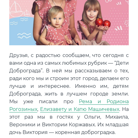
Концентрация ЛОС
0.005 мм3/м3
?
Концентрация CO2
333 ppm
?
Концентрация CO
14 ppm
?
В пределах нормы
За пределами нормы
Друзья, с радостью сообщаем, что сегодня с
вами одна из самых любимых рубрик — “Дети
Доброграда”. В ней мы рассказываем о тех,
ради кого мы и строим этот город, делаем его
лучше и интереснее. Именно им, детям
Доброграда, жить в лучшем городе земли.
Мы уже писали про
Рема и Родиона
Рогозиных
,
Елизавету и Катю Машичевых
. На
этот раз мы в гостях у Ольги, Михаила,
Вероники и Виктории Коржавых. Их младшая
дочь Виктория — коренная доброградка.