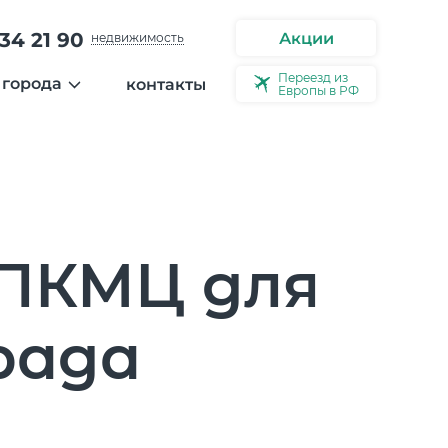
34 21 90
Акции
недвижимость
Переезд из
 города
контакты
Европы в РФ
ости
ерея города
ео
ервью
ПКМЦ для
рада