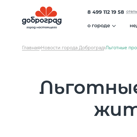
8 499 112 19 58
отел
о городе
не
общая информа
Главная
Новости города Доброград
Льготные пр
администрация 
безопасность
образование
медицина
Льготны
экология
сообщество
культура
жит
спорт
гольф
отдых
аэропорт