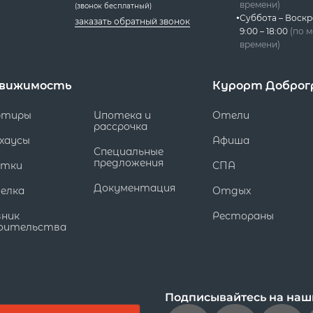
времени)
(звонок бесплатный)
Суббота – Воскр
заказать обратный звонок
9:00 – 18:00
(по 
времени)
вижимость
Курорт Доброг
ртиры
Ипотека и
Отели
рассрочка
хаусы
Афиша
Специальные
предложения
стки
СПА
Документация
елка
Отдых
вник
Рестораны
оительства
Подписывайтесь на наш