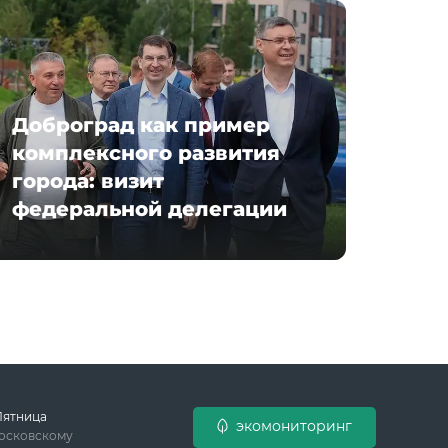
Доброград как пример
комплексного развития
города: визит
федеральной делегации
Пятница
экомониторинг
московскому