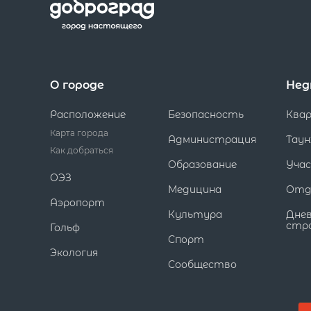
О городе
Нед
Расположение
Безопасность
Ква
Карта города
Администрация
Таун
Как добраться
Образование
Уча
ОЭЗ
Медицина
Отд
Аэропорт
Культура
Дне
стр
Гольф
Спорт
Экология
Сообщество