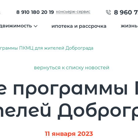
8 960 7
ь
8 910 180 20 19
консьерж-сервис
движимость
жизнь
ипотека и рассрочка
ция
квартиры
нов
ограммы ПКМЦ для жителей Доброграда
города
таунхаусы
гал
земельные участки
вид
отделка
инт
вернуться к списку новостей
специальные предложения
е программы 
дневник строительства
Температура
21 °C
елей Доброг
Влажность
66 %
Давление
751 мм рт. ст
8 800 600 01 49
8 910 180 20 19
PM2.5
1мкг/м3
?
servis@uk-dobrograd.ru
11 января 2023
PM10
4 мкг/м3
?