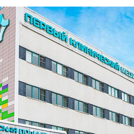
ческая зона
Концентрация ЛОС
0.005 мм3/м3
?
Концентрация CO2
334 ppm
?
Концентрация CO
15 ppm
?
В пределах нормы
За пределами нормы