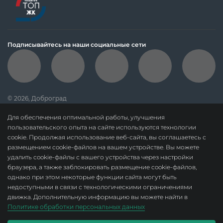
Подписывайтесь на наши социальные сети
© 2026, Доброград
политика обработки персональных данных
Для обеспечения оптимальной работы, улучшения
данные о результатах СОУТ
пользовательского опыта на сайте используются технологии
cookie. Продолжая использование веб-сайта, вы соглашаетесь с
политика о недопущении дискриминации
размещением cookie-файлов на вашем устройстве. Вы можете
карта сайта
удалить cookie-файлы с вашего устройства через настройки
браузера, а также заблокировать размещение cookie-файлов,
По вопросам сотрудничества:
dobrograd@askonalife.com
однако при этом некоторые функции сайта могут быть
ООО «СЗ «Доброград». ОГРН 1183328010678.
недоступными в связи с технологическими ограничениями
Адрес местонахождения: 601967, Россия, Владимирская область, м. р-н
движка. Дополнительную информацию вы можете найти в
Ковровский, г. п. поселок Доброград, п. Доброград, б-р Звездный, зд. 1,
помещ. 5, 2 этаж
Политике обработки персональных данных