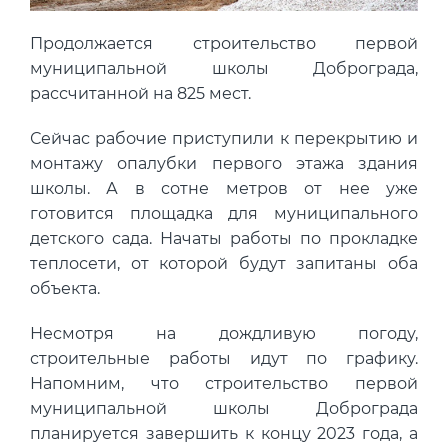
Концентрация ЛОС
0.003 мм3/м3
?
Продолжается строительство первой
Концентрация CO2
337 ppm
?
муниципальной школы Доброграда,
Концентрация CO
9 ppm
?
рассчитанной на 825 мест.
В пределах нормы
За пределами нормы
Сейчас рабочие приступили к перекрытию и
монтажу опалубки первого этажа здания
школы. А в сотне метров от нее уже
готовится площадка для муниципального
детского сада. Начаты работы по прокладке
теплосети, от которой будут запитаны оба
объекта.
Несмотря на дождливую погоду,
строительные работы идут по графику.
Напомним, что строительство первой
муниципальной школы Доброграда
планируется завершить к концу 2023 года, а