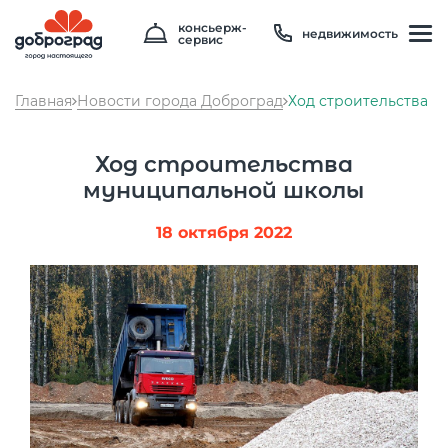
консьерж-
недвижимость
сервис
Главная
Новости города Доброград
Ход строительства 
Ход строительства
муниципальной школы
18 октября 2022
Температура
26 °C
Влажность
51 %
Давление
748 мм рт. ст
8 800 600 01 49
PM2.5
1мкг/м3
?
8 910 180 20 19
PM10
3 мкг/м3
?
servis@uk-dobrograd.ru