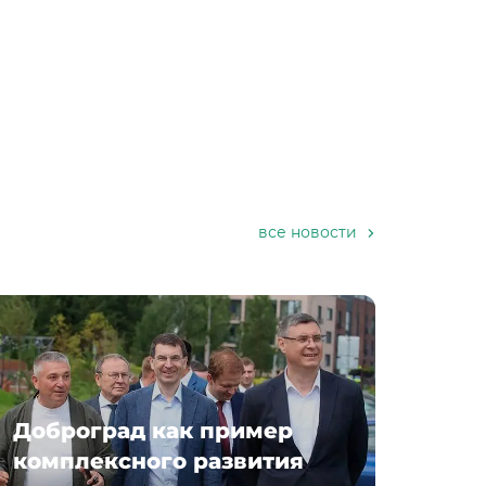
все новости
Доброград как пример
комплексного развития