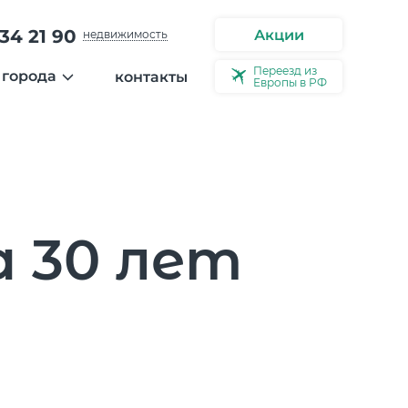
34 21 90
Акции
недвижимость
Переезд из
 города
контакты
Европы в РФ
ости
ерея города
ео
ервью
а 30 лет