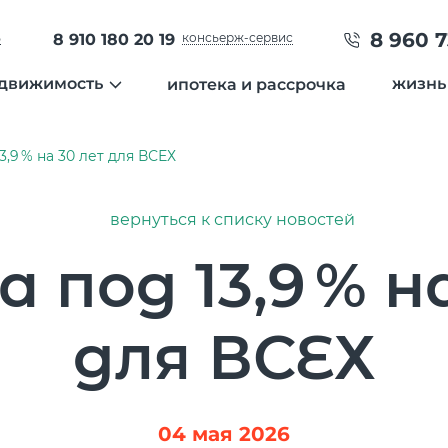
8 960 7
ь
8 910 180 20 19
консьерж-сервис
движимость
жизнь
ипотека и рассрочка
ция
квартиры
нов
3,9 % на 30 лет для ВСЕХ
города
таунхаусы
гал
земельные участки
вид
отделка
инт
вернуться к списку новостей
специальные предложения
 под 13,9 % н
дневник строительства
Температура
23 °C
для ВСЕХ
Влажность
84 %
Давление
746 мм рт. ст
8 800 600 01 49
8 910 180 20 19
PM2.5
1мкг/м3
?
servis@uk-dobrograd.ru
04 мая 2026
PM10
3 мкг/м3
?