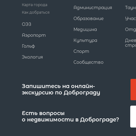
Карта города
Администрация
Таун
Как добраться
Образование
Уча
ОЭЗ
Медицина
Отд
Аэропорт
Культура
Дне
стр
Гольф
Спорт
Экология
Сообщество
Запишитесь на онлайн-
экскурсию по Доброграду
Есть вопросы
о недвижимости в Доброграде?