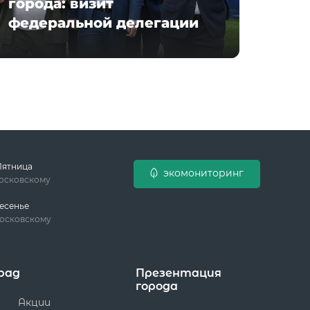
города: визит
федеральной делегации
Пятница
экомониторинг
московскому
есенье
московскому
рад
Презентация
города
Акции