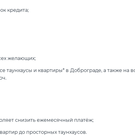
рок кредита;
сех желающих;
 таунхаусы и квартиры* в Доброграде, а также на в
юч.
оляет снизить ежемесячный платёж;
артир до просторных таунхаусов.