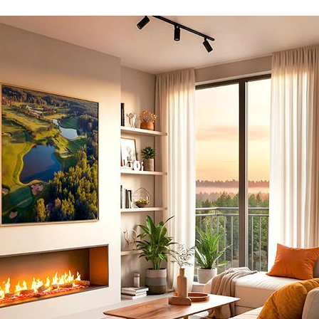
ческая зона
Концентрация ЛОС
0.010 мм3/м3
?
Концентрация CO2
338 ppm
?
Концентрация CO
8 ppm
?
В пределах нормы
За пределами нормы