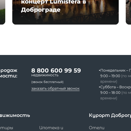
концерт Lumisfera в
Доброграде
8 800 600 99 59
продаж
Понедельник – 
недвижимость
мости:
9:00 – 19:00
(по 
времени)
(звонок бесплатный)
Суббота – Воскр
заказать обратный звонок
9:00 – 18:00
(по 
времени)
вижимость
Курорт Доброг
ртиры
Ипотека и
Отели