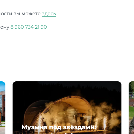
мости вы можете
здесь
фону
8 960 734 21 90
Музыка под звёздами: