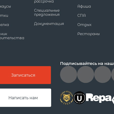
рассрочка
хаусы
Афиша
Специальные
предложения
стки
СПА
Документация
елка
Отдых
вник
Рестораны
оительства
Подписывайтесь на наш
Записаться
Написать нам