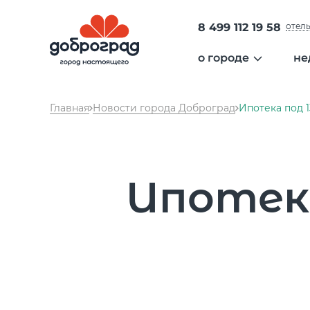
8 499 112 19 58
отел
о городе
не
общая информа
Главная
Новости города Доброград
Ипотека под 1
администрация 
безопасность
образование
медицина
Ипотека
экология
сообщество
культура
спорт
гольф
отдых
аэропорт