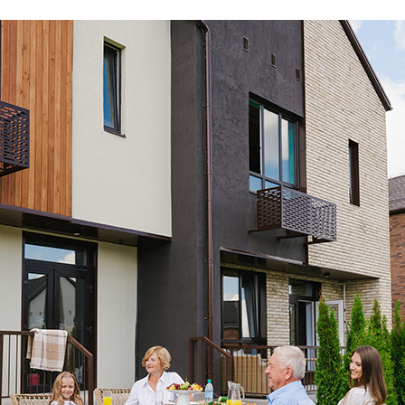
ческая зона
Концентрация ЛОС
0.013 мм3/м3
?
Концентрация CO2
330 ppm
?
Концентрация CO
5 ppm
?
В пределах нормы
За пределами нормы