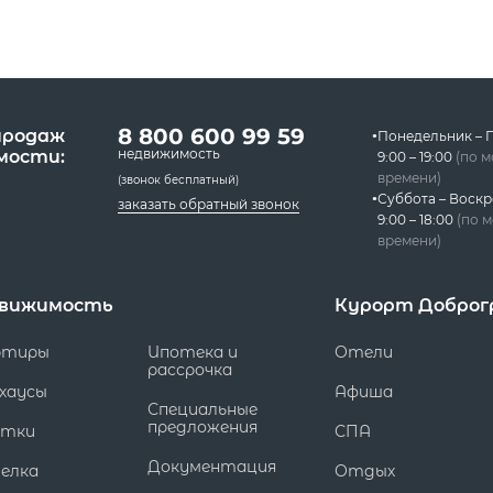
8 800 600 99 59
продаж
Понедельник – 
недвижимость
мости:
9:00 – 19:00
(по 
времени)
(звонок бесплатный)
Суббота – Воскр
заказать обратный звонок
9:00 – 18:00
(по 
времени)
вижимость
Курорт Доброг
ртиры
Ипотека и
Отели
рассрочка
хаусы
Афиша
Специальные
предложения
стки
СПА
Документация
елка
Отдых