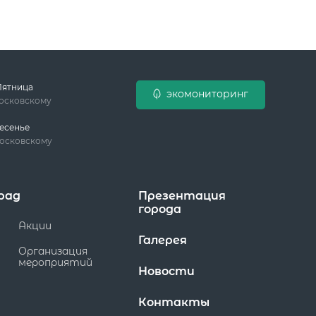
Пятница
экомониторинг
московскому
есенье
московскому
рад
Презентация
города
Акции
Галерея
Организация
мероприятий
Новости
Контакты