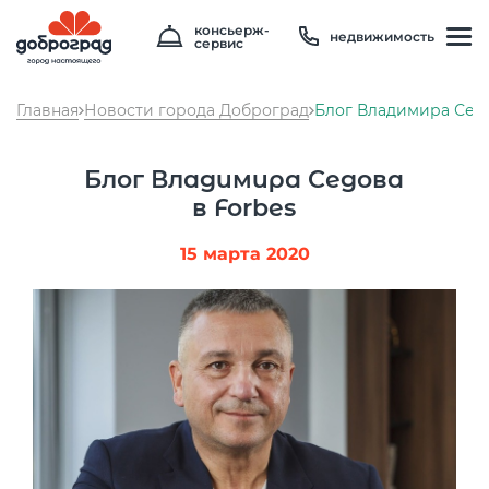
консьерж-
недвижимость
сервис
Главная
Новости города Доброград
Блог Владимира Седо
Блог Владимира Седова
в Forbes
15 марта 2020
Температура
26 °C
Влажность
70 %
Давление
747 мм рт. ст
8 800 600 01 49
PM2.5
0мкг/м3
?
8 910 180 20 19
PM10
3 мкг/м3
?
servis@uk-dobrograd.ru