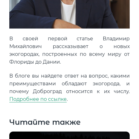
Концентрация ЛОС
0.010 мм3/м3
?
Концентрация CO2
334 ppm
?
Концентрация CO
6 ppm
?
В своей первой статье Владимир
В пределах нормы
За пределами нормы
Михайлович рассказывает о новых
экогородах, построенных по всему миру от
Флориды до Дании.
В блоге вы найдете ответ на вопрос, какими
преимуществами обладают экогорода, и
почему Доброград относится к их числу.
Подробнее по ссылке
.
Читайте также