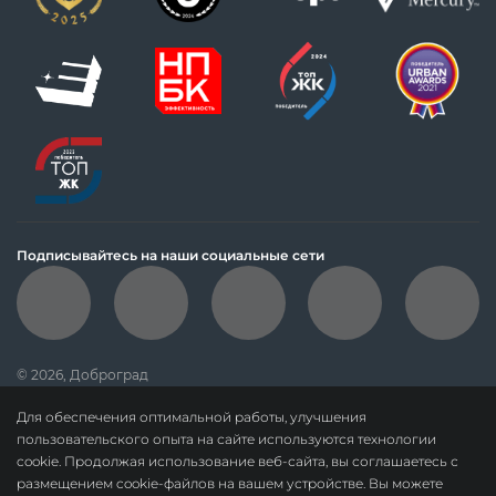
Подписывайтесь на наши социальные сети
© 2026, Доброград
политика обработки персональных данных
Для обеспечения оптимальной работы, улучшения
данные о результатах СОУТ
пользовательского опыта на сайте используются технологии
cookie. Продолжая использование веб-сайта, вы соглашаетесь с
политика о недопущении дискриминации
размещением cookie-файлов на вашем устройстве. Вы можете
карта сайта