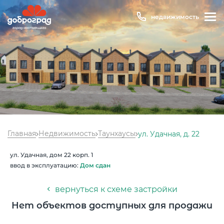
недвижимость
Главная
Недвижимость
Таунхаусы
ул. Удачная, д. 22
Температура
22 °C
ул. Удачная, дом 22 корп. 1
Влажность
76 %
ввод в эксплуатацию:
Дом сдан
Давление
752 мм рт. ст
вернуться к схеме застройки
8 800 600 01 49
PM2.5
2мкг/м3
?
Нет объектов доступных для продажи
8 910 180 20 19
PM10
5 мкг/м3
?
servis@uk-dobrograd.ru