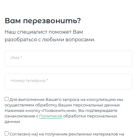
Концентрация ЛОС
0.010 мм3/м3
?
Концентрация CO2
325 ppm
?
Вам перезвонить?
Концентрация CO
9 ppm
?
Наш специалист поможет Вам
разобраться с любыми вопросами.
В пределах нормы
За пределами нормы
Имя
*
Номер телефона
*
Для выполнения Вашего запроса на консультацию мы
осуществляем обработку Ваших персональных данных.
Нажимая кнопку «Позвонить мне», Вы подтверждаете
ознакомление с
Политикой
обработки персональных
данных
Согласен(-на) на получение рекламных материалов на