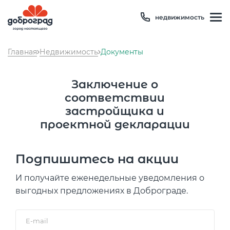
недвижимость
Главная
Недвижимость
Документы
Заключение о
соответствии
застройщика и
проектной декларации
Температура
20 °C
Подпишитесь на акции
Влажность
100 %
И получайте еженедельные уведомления о
Давление
749 мм рт. ст
выгодных предложениях в Доброграде.
8 800 600 01 49
PM2.5
1мкг/м3
?
8 910 180 20 19
PM10
3 мкг/м3
?
E-mail
servis@uk-dobrograd.ru