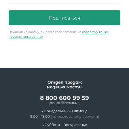
Концентрация ЛОС
0.008 мм3/м3
?
Концентрация CO2
347 ppm
?
Подписаться
Концентрация CO
13 ppm
?
Нажимая на кнопку, вы даете свое согласие на
обработку ваших
В пределах нормы
За пределами нормы
персональных данных
Отдел продаж
недвижимости:
8 800 600 99 59
(звонок бесплатный)
Понедельник – Пятница
9:00 – 19:00
(по московскому времени)
Суббота – Воскресенье