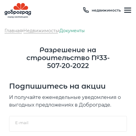
недвижимость
Главная
Недвижимость
Документы
Разрешение на
строительство №33-
507-20-2022
Подпишитесь на акции
Температура
28 °C
И получайте еженедельные уведомления о
Влажность
62 %
выгодных предложениях в Доброграде.
Давление
746 мм рт. ст
8 800 600 01 49
PM2.5
1мкг/м3
?
E-mail
8 910 180 20 19
PM10
3 мкг/м3
?
servis@uk-dobrograd.ru