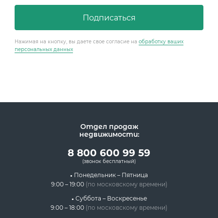
Концентрация ЛОС
0.010 мм3/м3
?
Подписаться
Концентрация CO2
338 ppm
?
Концентрация CO
9 ppm
?
Нажимая на кнопку, вы даете свое согласие на
обработку ваших
персональных данных
В пределах нормы
За пределами нормы
Отдел продаж
недвижимости:
8 800 600 99 59
(звонок бесплатный)
Понедельник – Пятница
9:00 – 19:00
(по московскому времени)
Суббота – Воскресенье
9:00 – 18:00
(по московскому времени)