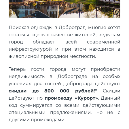
Концентрация ЛОС
0.013 мм3/м3
?
Концентрация CO2
328 ppm
?
Концентрация CO
15 ppm
?
Приехав однажды в Доброград, многие хотят
остаться здесь в качестве жителей, ведь сам
В пределах нормы
За пределами нормы
город обладает всей современной
инфраструктурой и при этом находится в
живописной природной местности.
Теперь гости города могут приобрести
недвижимость в Доброграде на особых
условиях: для гостей Доброграда действуют
скидки до 800 000 рублей!*
Скидки
действуют по
промокоду «Курорт»
. Данный
код суммируется со всеми действующими
специальными предложениями, но не с
другими промокодами.