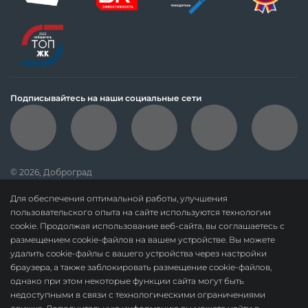
Подписывайтесь на наши социальные сети
© 2026, Доброград
политика обработки персональных данных
Для обеспечения оптимальной работы, улучшения
данные о результатах СОУТ
пользовательского опыта на сайте используются технологии
cookie. Продолжая использование веб-сайта, вы соглашаетесь с
политика о недопущении дискриминации
размещением cookie-файлов на вашем устройстве. Вы можете
карта сайта
удалить cookie-файлы с вашего устройства через настройки
браузера, а также заблокировать размещение cookie-файлов,
По вопросам сотрудничества:
dobrograd@askonalife.com
однако при этом некоторые функции сайта могут быть
ООО «СЗ «Доброград». ОГРН 1183328010678.
недоступными в связи с технологическими ограничениями
Адрес местонахождения: 601967, Россия, Владимирская область, м. р-н