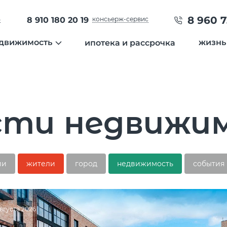
8 960 7
ь
8 910 180 20 19
консьерж-сервис
движимость
жизнь
ипотека и рассрочка
ция
квартиры
нов
города
таунхаусы
гал
земельные участки
вид
сти недвижи
отделка
инт
специальные предложения
дневник строительства
Температура
23 °C
ии
жители
город
недвижимость
события
Влажность
69 %
Давление
748 мм рт. ст
8 800 600 01 49
8 910 180 20 19
PM2.5
1мкг/м3
?
вгуста 2026
servis@uk-dobrograd.ru
PM10
1 мкг/м3
?