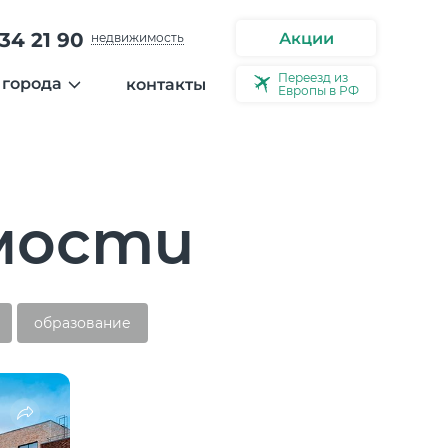
34 21 90
Акции
недвижимость
Переезд из
 города
контакты
Европы в РФ
ости
ерея города
ео
мости
ервью
образование