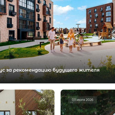
ческая зона
Концентрация ЛОС
0.013 мм3/м3
?
Концентрация CO2
337 ppm
?
Концентрация CO
8 ppm
?
В пределах нормы
За пределами нормы
ус за рекомендацию будущего жителя
03 июля 2026