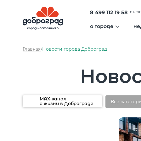
8 499 112 19 58
отел
о городе
не
общая информа
Главная
Новости города Доброград
администрация 
безопасность
Ново
образование
медицина
экология
сообщество
МАХ-канал
Все категор
о жизни в Доброграде
культура
спорт
гольф
отдых
07 а
аэропорт