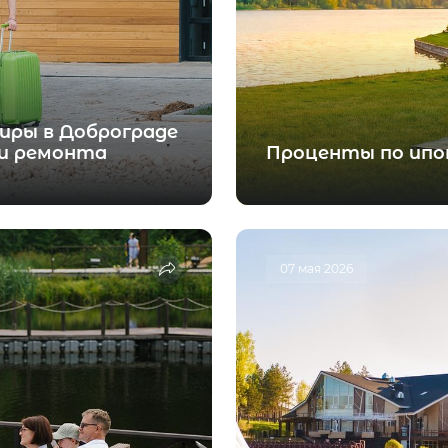
иры в Доброграде
ли ремонта
Проценты по ипо
07 мая 2026