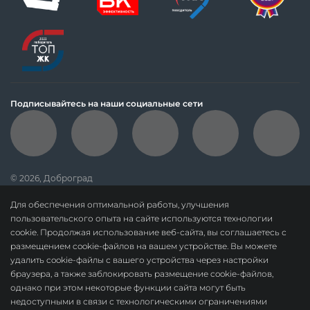
Подписывайтесь на наши социальные сети
© 2026, Доброград
политика обработки персональных данных
Для обеспечения оптимальной работы, улучшения
данные о результатах СОУТ
пользовательского опыта на сайте используются технологии
cookie. Продолжая использование веб-сайта, вы соглашаетесь с
политика о недопущении дискриминации
размещением cookie-файлов на вашем устройстве. Вы можете
карта сайта
удалить cookie-файлы с вашего устройства через настройки
браузера, а также заблокировать размещение cookie-файлов,
По вопросам сотрудничества:
dobrograd@askonalife.com
однако при этом некоторые функции сайта могут быть
ООО «СЗ «Доброград». ОГРН 1183328010678.
недоступными в связи с технологическими ограничениями
Адрес местонахождения: 601967, Россия, Владимирская область, м. р-н