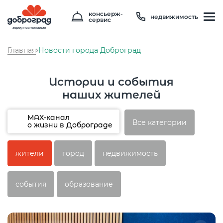
консьерж-
недвижимость
сервис
Главная
Новости города Доброград
Истории и события
наших жителей
МАХ-канал
Все категории
о жизни в Доброграде
Температура
21 °C
жители
город
недвижимость
Влажность
88 %
Давление
749 мм рт. ст
события
образование
8 800 600 01 49
PM2.5
2мкг/м3
?
8 910 180 20 19
PM10
4 мкг/м3
?
servis@uk-dobrograd.ru