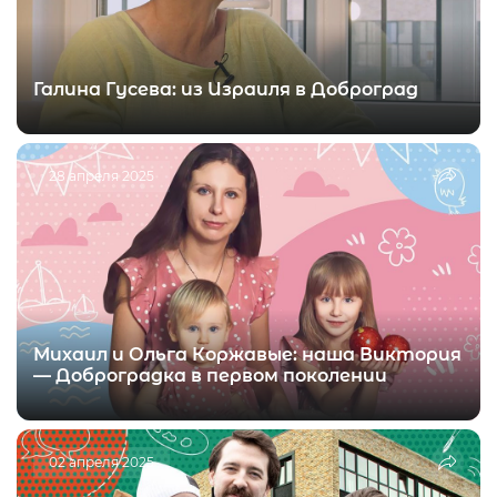
Галина Гусева: из Израиля в Доброград
28 апреля 2025
Михаил и Ольга Коржавые: наша Виктория
— Доброградка в первом поколении
02 апреля 2025