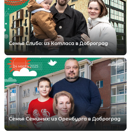
Семья Слибо: из Котласа в Доброград
24 марта 2025
Семья Сёминых: из Оренбурга в Доброград