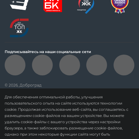
Подписывайтесь на наши социальные сети
© 2026, Доброград
политика обработки персональных данных
Для обеспечения оптимальной работы, улучшения
данные о результатах СОУТ
пользовательского опыта на сайте используются технологии
cookie. Продолжая использование веб-сайта, вы соглашаетесь с
политика о недопущении дискриминации
размещением cookie-файлов на вашем устройстве. Вы можете
карта сайта
удалить cookie-файлы с вашего устройства через настройки
браузера, а также заблокировать размещение cookie-файлов,
По вопросам сотрудничества:
dobrograd@askonalife.com
однако при этом некоторые функции сайта могут быть
ООО «СЗ «Доброград». ОГРН 1183328010678.