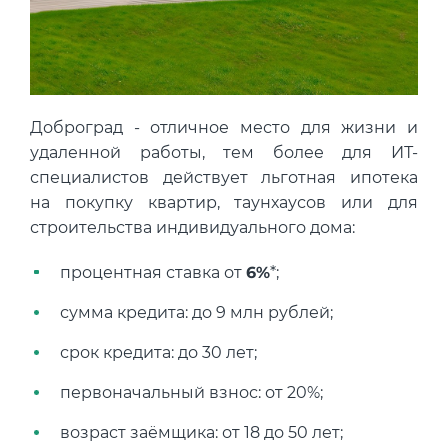
Концентрация ЛОС
0.008 мм3/м3
?
Концентрация CO2
329 ppm
?
Концентрация CO
5 ppm
?
Доброград - отличное место для жизни и
В пределах нормы
За пределами нормы
удаленной работы, тем более для ИТ-
специалистов действует льготная ипотека
на покупку квартир, таунхаусов или для
строительства индивидуального дома:
процентная ставка от
6%
*;
сумма кредита: до 9 млн рублей;
срок кредита: до 30 лет;
первоначальный взнос: от 20%;
возраст заёмщика: от 18 до 50 лет;