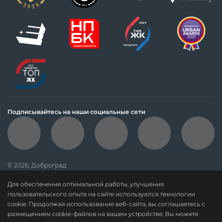
Подписывайтесь на наши социальные сети
© 2026, Доброград
политика обработки персональных данных
Для обеспечения оптимальной работы, улучшения
данные о результатах СОУТ
пользовательского опыта на сайте используются технологии
cookie. Продолжая использование веб-сайта, вы соглашаетесь с
политика о недопущении дискриминации
размещением cookie-файлов на вашем устройстве. Вы можете
карта сайта