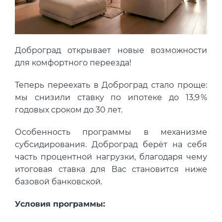
Концентрация ЛОС
0.008 мм3/м3
?
Концентрация CO2
338 ppm
?
Концентрация CO
6 ppm
?
Доброград открывает новые возможности
для комфортного переезда!
В пределах нормы
За пределами нормы
Теперь переехать в Доброград стало проще:
мы снизили ставку по ипотеке до 13,9 %
годовых сроком до 30 лет.
Особенность программы в механизме
субсидирования. Доброград берёт на себя
часть процентной нагрузки, благодаря чему
итоговая ставка для Вас становится ниже
базовой банковской.
Условия программы: