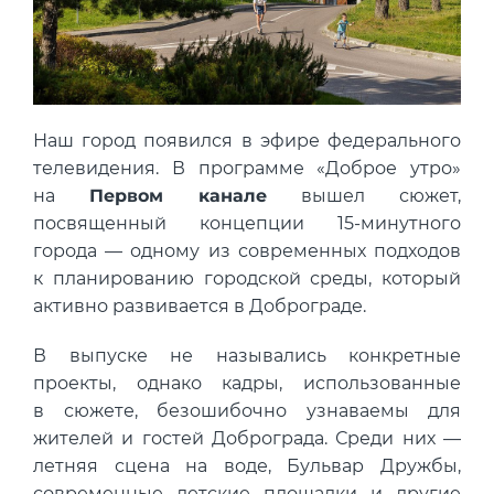
Концентрация ЛОС
0.005 мм3/м3
?
Концентрация CO2
333 ppm
?
Концентрация CO
14 ppm
?
Наш город появился в эфире федерального
В пределах нормы
За пределами нормы
телевидения. В программе «Доброе утро»
на
Первом канале
вышел сюжет,
посвященный концепции 15-минутного
города — одному из современных подходов
к планированию городской среды, который
активно развивается в Доброграде.
В выпуске не назывались конкретные
проекты, однако кадры, использованные
в сюжете, безошибочно узнаваемы для
жителей и гостей Доброграда. Среди них —
летняя сцена на воде, Бульвар Дружбы,
современные детские площадки и другие