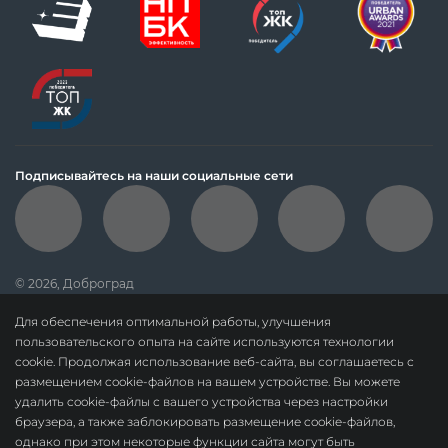
Подписывайтесь на наши социальные сети
© 2026, Доброград
политика обработки персональных данных
Для обеспечения оптимальной работы, улучшения
данные о результатах СОУТ
пользовательского опыта на сайте используются технологии
cookie. Продолжая использование веб-сайта, вы соглашаетесь с
политика о недопущении дискриминации
размещением cookie-файлов на вашем устройстве. Вы можете
карта сайта
удалить cookie-файлы с вашего устройства через настройки
браузера, а также заблокировать размещение cookie-файлов,
По вопросам сотрудничества:
dobrograd@askonalife.com
однако при этом некоторые функции сайта могут быть