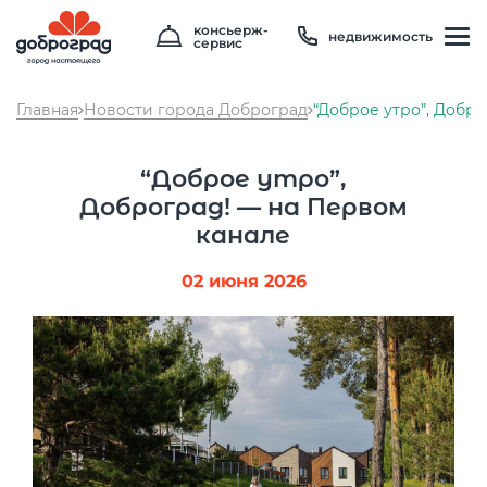
консьерж-
недвижимость
сервис
Главная
Новости города Доброград
“Доброе утро”, Добр
“Доброе утро”,
Доброград! — на Первом
канале
02 июня 2026
Температура
23 °C
Влажность
87 %
Давление
746 мм рт. ст
8 800 600 01 49
PM2.5
1мкг/м3
?
8 910 180 20 19
PM10
5 мкг/м3
?
servis@uk-dobrograd.ru