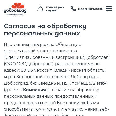
консьерж-
недвижимость
сервис
Согласие на обработку
персональных данных
Настоящим я выражаю Обществу с
ограниченной ответственностью
"Специализированный застройщик "Доброград"
(ООО "СЗ "Доброград"), расположенному по
адресу: 601967, Россия, Владимирская область,
Температура
24 °C
м.р-н Ковровский, г.п. поселок Доброград, п.
Доброград, б-р Звездный, зд. 1, помещ. 5, 2 этаж
Влажность
80 %
(далее - "
Компания
") согласие на обработку
Давление
748 мм рт. ст
персональных данных, предоставленных и
8 800 600 01 49
PM2.5
0мкг/м3
предоставляемых мной Компании любыми
?
8 910 180 20 19
способами (в том числе, путем заполнения веб-
PM10
1 мкг/м3
?
servis@uk-dobrograd.ru
форм на сайтах, анкет, сообщенных в