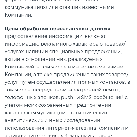
Концентрация ЛОС
0.013 мм3/м3
?
коммуникациях) или ставших известными
Концентрация CO2
328 ppm
Компании.
?
Концентрация CO
15 ppm
?
Цели обработки персональных данных
:
предоставление информации, включая
В пределах нормы
За пределами нормы
информацию рекламного характера о товарах/
услугах, наличии специальных предложений,
акций в отношении них, реализуемых
Компанией, в том числе в интернет-магазине
Компании, а также продвижение таких товаров/
услуг путем осуществления прямых контактов, в
том числе, посредством электронной почты,
телефонных звонков, push- и SMS-сообщений с
учетом моих сохраненных предпочтений
каналов коммуникации, статистических,
аналитических и иных исследований
использования интернет-магазина Компании и
активности в сервисах Компании, а также